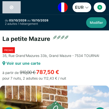
EUR
0
du
03/10/2026
au
10/10/2026
Modifier
2 adultes 1 hébergement
La petite Mazure
PROMO
35, Rue Grand'Mazures 33b, Grand Mazure - 7534 TOURNAI
Voir sur une carte
787,50 €
910,00 €
à partir de
pour 7 nuits, 2 adultes ou 112,43 € / nuit