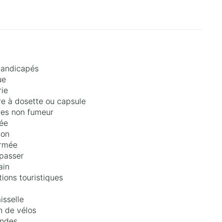
handicapés
ue
ie
re à dosette ou capsule
es non fumeur
ée
lon
ermée
epasser
ain
tions touristiques
isselle
n de vélos
ondes