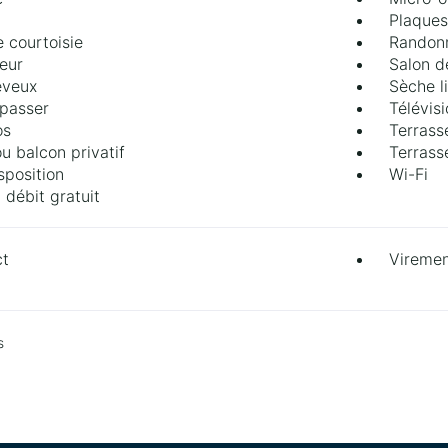
Plaques
 courtoisie
Randon
teur
Salon d
eveux
Sèche li
epasser
Télévis
os
Terrass
u balcon privatif
Terrass
sposition
Wi-Fi
 débit gratuit
ct
Vireme
s