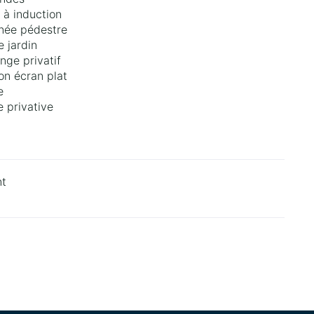
 à induction
née pédestre
e jardin
nge privatif
ion écran plat
e
e privative
nt