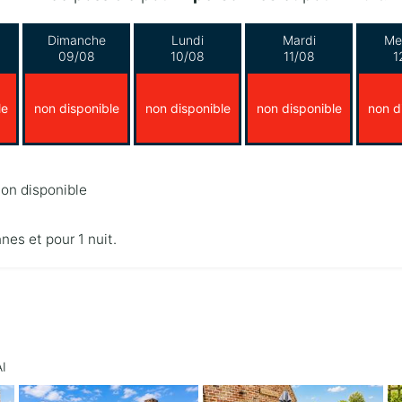
Dimanche
Lundi
Mardi
Me
09/08
10/08
11/08
1
le
non disponible
non disponible
non disponible
non d
on disponible
nnes et pour 1 nuit.
I