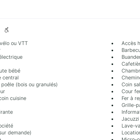
 vélo ou VTT
Accès 
r
Barbec
 électrique
Buander
Cafetiè
ute bébé
Chambr
 central
Chemin
poêle (bois ou granulés)
Coin sa
ur
Cour f
coin cuisine
Fer à r
Grille-p
irante
Informa
Jacuzzi
ociété
Lave-va
(sur demande)
Locatio
e
Micro-