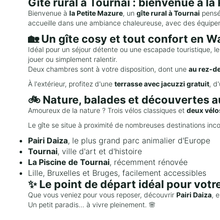
Gîte rural à Tournai : bienvenue à la
Bienvenue à
la Petite Mazure
, un
gîte rural à Tournai
pensé
accueille dans une ambiance chaleureuse, avec des équipem
🏡 Un gîte cosy et tout confort en W
Idéal pour un séjour détente ou une escapade touristique, le
jouer ou simplement ralentir.
Deux chambres sont à votre disposition, dont une
au rez-d
À l'extérieur, profitez d'une
terrasse avec jacuzzi gratuit
, d
🚲 Nature, balades et découvertes a
Amoureux de la nature ? Trois vélos classiques et
deux vélo
Le gîte se situe à proximité de nombreuses destinations inc
Pairi Daiza
, le plus grand parc animalier d'Europe
Tournai
, ville d'art et d'histoire
La Piscine de Tournai
, récemment rénovée
Lille, Bruxelles et Bruges, facilement accessibles
✨ Le point de départ idéal pour votr
Que vous veniez pour vous reposer, découvrir
Pairi Daiza
, 
Un petit paradis… à vivre pleinement. 🌸