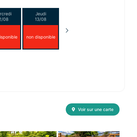
rcredi
Jeudi
2/08
13/08
isponible
non disponible
Voir sur une carte