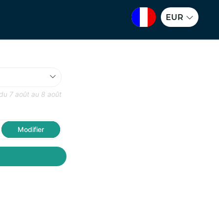
EUR
 du
7 août
au
8 août
Modifier